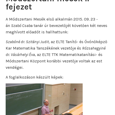
fejezet
A Módszertani Mesék első alkalmán 2015. 09. 23 -
án
Szabó Csab
a tanár úr bevezetőjét követően két neves
meghívott előadót is hallhattunk:
Szabóné dr. Szitányi Judit
, az ELTE Tanító- és Óvónőképző
Kar Matematika Tanszékének vezetője és
Rózsahegyiné
dr. Vásárhelyi Éva
, az ELTE TTK Matematikatanítási- és
Módszertani Központ korábbi vezetője voltak az est
vendégei.
A foglalkozáson készült képek: