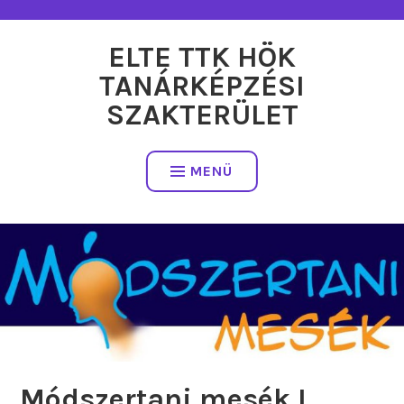
Tartalomhoz
ELTE TTK HÖK
TANÁRKÉPZÉSI
SZAKTERÜLET
MENÜ
Módszertani mesék I.