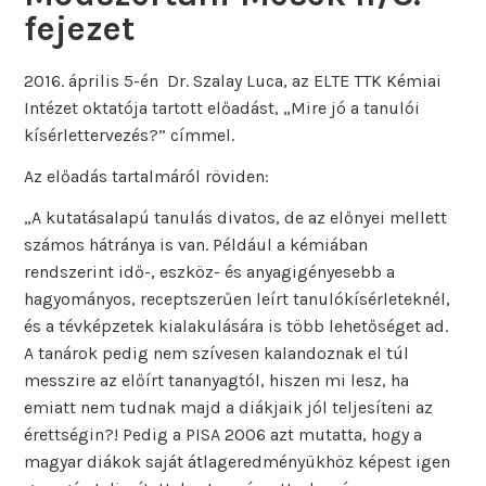
fejezet
2016. április 5-én Dr. Szalay Luca, az ELTE TTK Kémiai
Intézet oktatója tartott előadást, „Mire jó a tanulói
kísérlettervezés?” címmel.
Az előadás tartalmáról röviden:
„A kutatásalapú tanulás divatos, de az előnyei mellett
számos hátránya is van. Például a kémiában
rendszerint idő-, eszköz- és anyagigényesebb a
hagyományos, receptszerűen leírt tanulókísérleteknél,
és a tévképzetek kialakulására is több lehetőséget ad.
A tanárok pedig nem szívesen kalandoznak el túl
messzire az előírt tananyagtól, hiszen mi lesz, ha
emiatt nem tudnak majd a diákjaik jól teljesíteni az
érettségin?! Pedig a PISA 2006 azt mutatta, hogy a
magyar diákok saját átlageredményükhöz képest igen