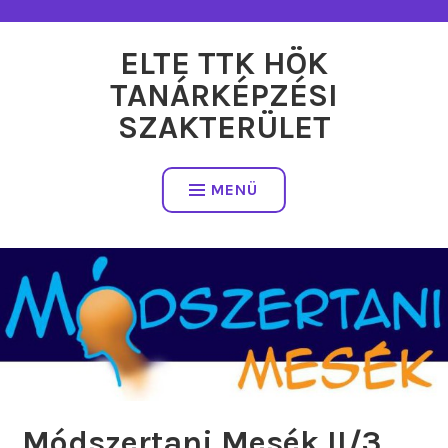
Tartalomhoz
ELTE TTK HÖK
TANÁRKÉPZÉSI
SZAKTERÜLET
MENÜ
Módszertani Mesék II/3.