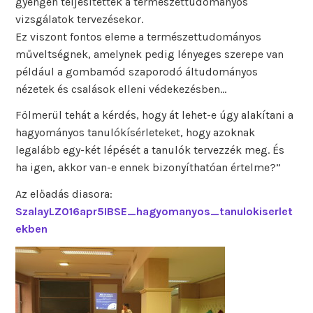
gyengén teljesítettek a természettudományos
vizsgálatok tervezésekor.
Ez viszont fontos eleme a természettudományos
műveltségnek, amelynek pedig lényeges szerepe van
például a gombamód szaporodó áltudományos
nézetek és csalások elleni védekezésben…
Fölmerül tehát a kérdés, hogy át lehet-e úgy alakítani a
hagyományos tanulókísérleteket, hogy azoknak
legalább egy-két lépését a tanulók tervezzék meg. És
ha igen, akkor van-e ennek bizonyíthatóan értelme?”
Az előadás diasora:
SzalayLZ016apr5IBSE_hagyomanyos_tanulokiserlet
ekben