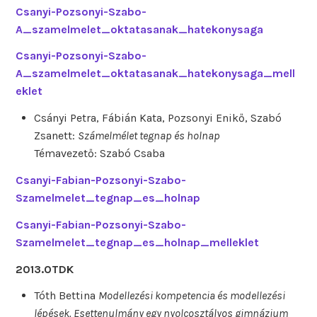
Csanyi-Pozsonyi-Szabo-
A_szamelmelet_oktatasanak_hatekonysaga
Csanyi-Pozsonyi-Szabo-
A_szamelmelet_oktatasanak_hatekonysaga_mell
eklet
Csányi Petra, Fábián Kata, Pozsonyi Enikő, Szabó
Zsanett:
Számelmélet tegnap és holnap
Témavezető: Szabó Csaba
Csanyi-Fabian-Pozsonyi-Szabo-
Szamelmelet_tegnap_es_holnap
Csanyi-Fabian-Pozsonyi-Szabo-
Szamelmelet_tegnap_es_holnap_melleklet
2013.OTDK
Tóth Bettina
Modellezési kompetencia és modellezési
lépések. Esettenulmány egy nyolcosztályos gimnázium