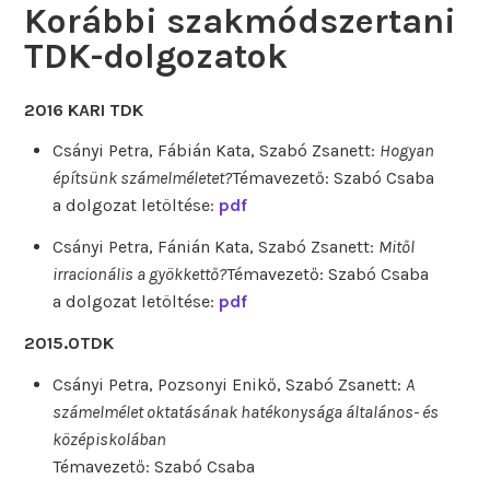
Korábbi szakmódszertani
TDK-dolgozatok
2016 KARI TDK
Csányi Petra, Fábián Kata, Szabó Zsanett:
Hogyan
építsünk számelméletet?
Témavezető: Szabó Csaba
a dolgozat letöltése:
pdf
Csányi Petra, Fánián Kata, Szabó Zsanett:
Mitől
irracionális a gyökkettő?
Témavezető: Szabó Csaba
a dolgozat letöltése:
pdf
2015.OTDK
Csányi Petra, Pozsonyi Enikő, Szabó Zsanett:
A
számelmélet oktatásának hatékonysága általános- és
középiskolában
Témavezető: Szabó Csaba