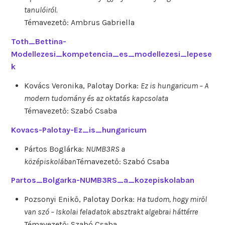
tanulóiról.
Témavezető: Ambrus Gabriella
Toth_Bettina-
Modellezesi_kompetencia_es_modellezesi_lepese
k
Kovács Veronika, Palotay Dorka:
Ez is hungaricum – A
modern tudomány és az oktatás kapcsolata
Témavezető: Szabó Csaba
Kovacs-Palotay-Ez_is_hungaricum
Pártos Boglárka:
NUMB3RS a
középiskolában
Témavezető: Szabó Csaba
Partos_Bolgarka-NUMB3RS_a_kozepiskolaban
Pozsonyi Enikő, Palotay Dorka:
Ha tudom, hogy miről
van szó – Iskolai feladatok absztrakt algebrai háttérre
Témavezető: Szabó Csaba